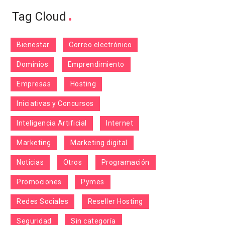
Tag Cloud
Bienestar
Correo electrónico
Dominios
Emprendimiento
Empresas
Hosting
Iniciativas y Concursos
Inteligencia Artificial
Internet
Marketing
Marketing digital
Noticias
Otros
Programación
Promociones
Pymes
Redes Sociales
Reseller Hosting
Seguridad
Sin categoría