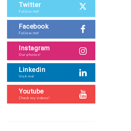
Twitter
Follow me!
Facebook
Follow me!
Instagram
Our photos!
Linkedin
Visit me!
Youtube
Check my videos!