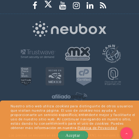
Nuestro sitio web utiliza
cookies
para distinguirte de otros usuarios
que visitan nuestra página. El uso de
cookies
nos ayuda a
Políticas de Servicio
proporcionarte un servicio específico, entenderte mejor y facilitarte el
uso de nuestro sitio web. Al continuar navegando en nuestro sitio,
Aviso de Privacidad
estás dando tu consentimiento para el uso de
cookies
. Puedes
obtener más información en nuestra
Política de Privacidad
.
© 2004 -
2026
NEUBOX Internet SA de CV.
Aceptar
Los precios se encuentran en Pesos Mexicanos (MXN), no incluyen IVA y se