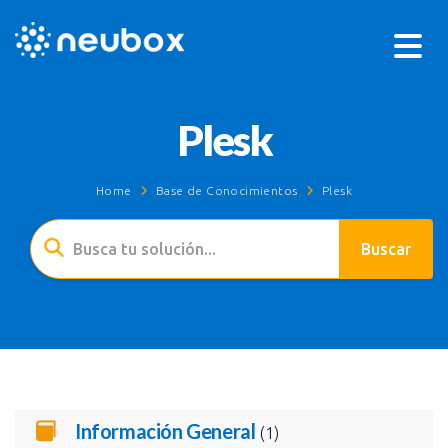
Plesk
Home
Base de Conocimientos
Plesk
Información General
(1)