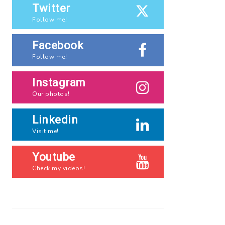
Twitter
Follow me!
Facebook
Follow me!
Instagram
Our photos!
Linkedin
Visit me!
Youtube
Check my videos!