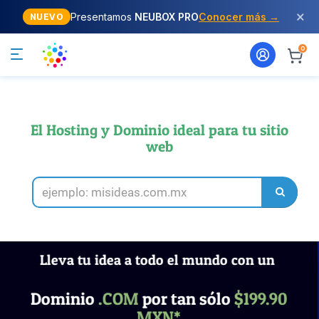
×
Presentamos
NEUBOX PRO
Conocer más →
NUEVO
0
El Hosting y Dominio ideal para tu sitio
web
Lleva tu idea a todo el mundo con un
Dominio
.COM
por tan sólo
$199.90
MXN*