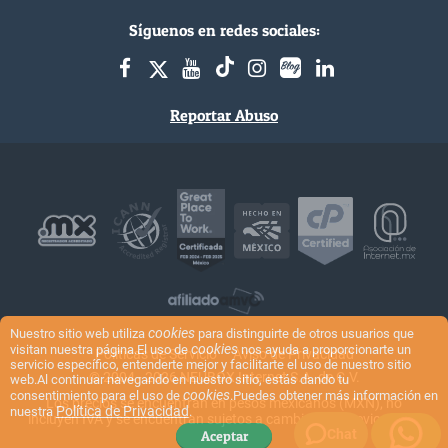
Síguenos en redes sociales:
Reportar Abuso
cookies
Nuestro sitio web utiliza
para distinguirte de otros usuarios que
cookies
visitan nuestra página.El uso de
nos ayuda a proporcionarte un
Políticas de Servicio
Aviso de Privacidad
servicio específico, entenderte mejor y facilitarte el uso de nuestro sitio
© 2004 - 2026 NEUBOX Internet S.A. de C.V.
web.Al continuar navegando en nuestro sitio, estás dando tu
cookies
consentimiento para el uso de
.Puedes obtener más información en
Los precios se encuentran en pesos mexicanos (MXN), no
Política de Privacidad
nuestra
.
incluyen IVA y se encuentran sujetos a cambios sin previo aviso.
Chat
Aceptar