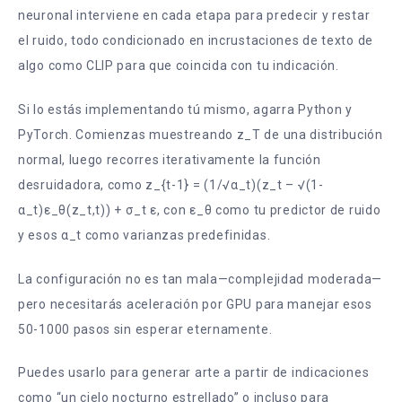
neuronal interviene en cada etapa para predecir y restar
el ruido, todo condicionado en incrustaciones de texto de
algo como CLIP para que coincida con tu indicación.
Si lo estás implementando tú mismo, agarra Python y
PyTorch. Comienzas muestreando z_T de una distribución
normal, luego recorres iterativamente la función
desruidadora, como z_{t-1} = (1/√α_t)(z_t – √(1-
α_t)ε_θ(z_t,t)) + σ_t ε, con ε_θ como tu predictor de ruido
y esos α_t como varianzas predefinidas.
La configuración no es tan mala—complejidad moderada—
pero necesitarás aceleración por GPU para manejar esos
50-1000 pasos sin esperar eternamente.
Puedes usarlo para generar arte a partir de indicaciones
como “un cielo nocturno estrellado” o incluso para