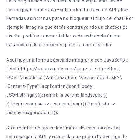
La configuración no es demasiado complicada—es de
complejidad moderada—solo obtén tu clave de API y haz
llamadas asíncronas para no bloquear el flujo del chat. Por
ejemplo, imagina que estás construyendo un chatbot de
diseño: podrías generar tableros de estado de ánimo
basados en descripciones que el usuario escriba.
Aquí hay una forma básica de integrarlo con JavaScript:
fetch(‘https://api.example.com/generate’, { method:
‘POST’, headers: {‘Authorization’: ‘Bearer YOUR_KEY’,
‘Content-Type’: ‘application/json’}, body:
JSON.stringify({prompt: ‘a serene landscape’})
}).then(response => response.json()).then(data =>
displayImage(data.url));
Solo mantén un ojo en los límites de tasa para evitar
sobrecargar la API, y recuerda que podría haber algo de