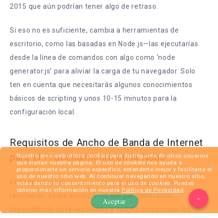
2015 que aún podrían tener algo de retraso.
Si eso no es suficiente, cambia a herramientas de
escritorio, como las basadas en Node.js—las ejecutarías
desde la línea de comandos con algo como ‘node
generator.js’ para aliviar la carga de tu navegador. Solo
ten en cuenta que necesitarás algunos conocimientos
básicos de scripting y unos 10-15 minutos para la
configuración local.
Requisitos de Ancho de Banda de Internet
para el Procesamiento en la Nube
Nuestro sitio web utiliza
cookies
para distinguirte de otros usuarios
que visitan nuestra página. El uso de
cookies
nos ayuda a
proporcionarte un servicio específico, entenderte mejor y facilitarte el
uso de nuestro sitio web. Al continuar navegando en nuestro sitio,
Cuando subes prompts y descargas imágenes de alta
estás dando tu consentimiento para el uso de
cookies
. Puedes
obtener más información en nuestra
Política de Privacidad
.
resolución, estás viendo 5-50 MB por generación,
Aceptar
dependiendo de la resolución y cuánto comprimas las