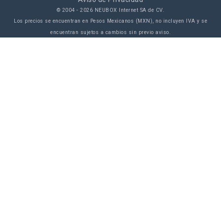
© 2004 -
2026
NEUBOX Internet SA de CV.
Los precios se encuentran en Pesos Mexicanos (MXN), no incluyen IVA y se
encuentran sujetos a cambios sin previo aviso.