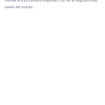
convierte a su Dominio Regional (.US) en el segundo más
usado del mundo.