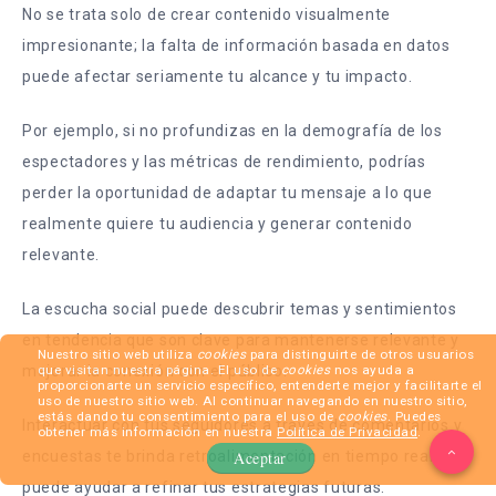
No se trata solo de crear contenido visualmente
impresionante; la falta de información basada en datos
puede afectar seriamente tu alcance y tu impacto.
Por ejemplo, si no profundizas en la demografía de los
espectadores y las métricas de rendimiento, podrías
perder la oportunidad de adaptar tu mensaje a lo que
realmente quiere tu audiencia y generar contenido
relevante.
La escucha social puede descubrir temas y sentimientos
en tendencia que son clave para mantenerse relevante y
Nuestro sitio web utiliza
cookies
para distinguirte de otros usuarios
mejorar la conexión con el público.
que visitan nuestra página. El uso de
cookies
nos ayuda a
proporcionarte un servicio específico, entenderte mejor y facilitarte el
uso de nuestro sitio web. Al continuar navegando en nuestro sitio,
estás dando tu consentimiento para el uso de
cookies
. Puedes
Interactuar con tus seguidores a través de comentarios y
obtener más información en nuestra
Política de Privacidad
.
encuestas te brinda retroalimentación en tiempo real que
Aceptar
puede ayudar a refinar tus estrategias futuras.