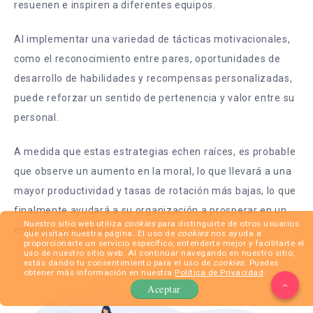
resuenen e inspiren a diferentes equipos.
Al implementar una variedad de tácticas motivacionales,
como el reconocimiento entre pares, oportunidades de
desarrollo de habilidades y recompensas personalizadas,
puede reforzar un sentido de pertenencia y valor entre su
personal.
A medida que estas estrategias echen raíces, es probable
que observe un aumento en la moral, lo que llevará a una
mayor productividad y tasas de rotación más bajas, lo que
finalmente ayudará a su organización a prosperar en un
Nuestro sitio web utiliza
cookies
para distinguirte de otros usuarios
entorno competitivo.
que visitan nuestra página. El uso de
cookies
nos ayuda a
proporcionarte un servicio específico, entenderte mejor y facilitarte el
uso de nuestro sitio web. Al continuar navegando en nuestro sitio,
estás dando tu consentimiento para el uso de
cookies
. Puedes
obtener más información en nuestra
Política de Privacidad
.
Aceptar