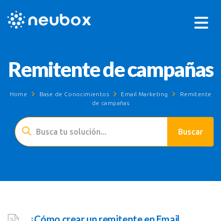
Remitente de campañas
Home
Base de Conocimientos
Email Marketing
Remitente
de campañas
¿Cómo crear un remitente en Email