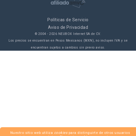
Políticas de Servicio
Aviso de Privacidad
© 2004 -
2026
NEUBOX Internet SA de CV.
Los precios se encuentran en Pesos Mexicanos (MXN), no incluyen IVA y se
encuentran sujetos a cambios sin previo aviso.
Nuestro sitio web utiliza
cookies
para distinguirte de otros usuarios