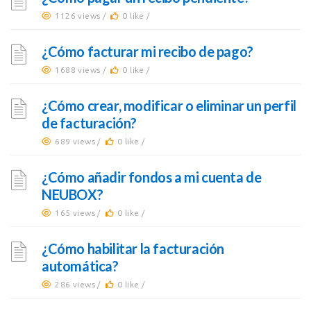
1126 views /
0 like /
¿Cómo facturar mi recibo de pago?
1688 views /
0 like /
¿Cómo crear, modificar o eliminar un perfil
de facturación?
689 views /
0 like /
¿Cómo añadir fondos a mi cuenta de
NEUBOX?
165 views /
0 like /
¿Cómo habilitar la facturación
automática?
286 views /
0 like /