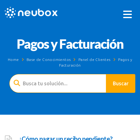
Pagos y Facturación
Home
Base de Conocimientos
Panel de Clientes
Pagos y
Facturación
¿Cómo pagar un recibo pendiente?