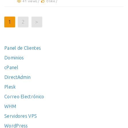
41 views /
0 like /
1
2
>
Panel de Clientes
Dominios
cPanel
DirectAdmin
Plesk
Correo Electrónico
WHM
Servidores VPS
WordPress