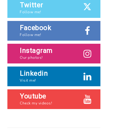
Twitter
Follow me!
Facebook
Follow me!
Instagram
Our photos!
Linkedin
Visit me!
Youtube
Check my videos!