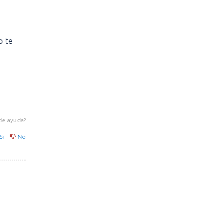
o te
de ayuda?
Si
No