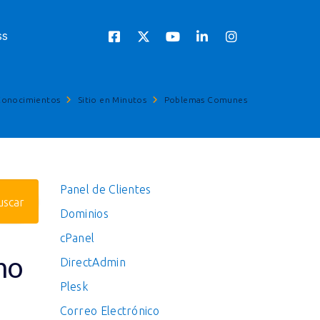
ss
Conocimientos
Sitio en Minutos
Poblemas Comunes
Panel de Clientes
Dominios
cPanel
mo
DirectAdmin
Plesk
Correo Electrónico