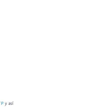
TP
y así