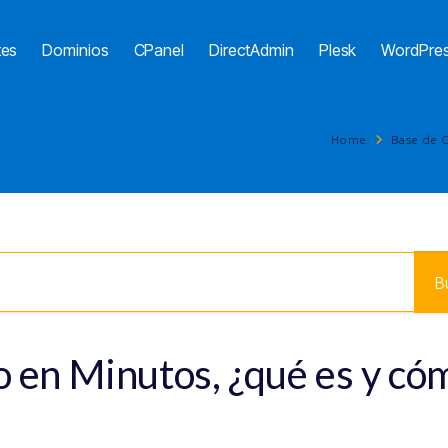
tes
Dominios
CPanel
DirectAdmin
Plesk
WordPre
Home
Base de 
io en Minutos, ¿qué es y có