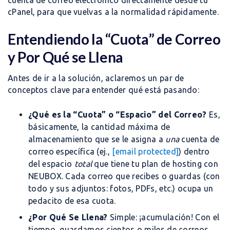
cuenta de correo electrónico directamente desde tu
cPanel, para que vuelvas a la normalidad rápidamente.
Entendiendo la “Cuota” de Correo
y Por Qué se Llena
Antes de ir a la solución, aclaremos un par de
conceptos clave para entender qué está pasando:
¿Qué es la “Cuota” o “Espacio” del Correo?
Es,
básicamente, la cantidad máxima de
almacenamiento que se le asigna a
una
cuenta de
correo específica (ej.,
[email protected]
) dentro
del espacio
total
que tiene tu plan de hosting con
NEUBOX. Cada correo que recibes o guardas (con
todo y sus adjuntos: fotos, PDFs, etc.) ocupa un
pedacito de esa cuota.
¿Por Qué Se Llena?
Simple: ¡acumulación! Con el
tiempo, guardamos cientos o miles de correos.