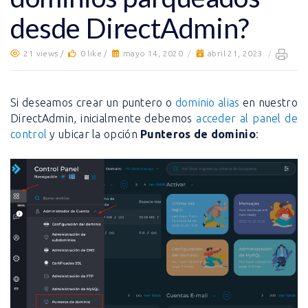
desde DirectAdmin?
21 views /
0 like /
mayo 14, 2020
/
abril 21, 2023
/
Si deseamos crear un puntero o
dominio alias
en nuestro
DirectAdmin, inicialmente debemos
acceder al panel de
control
y ubicar la opción
Punteros de dominio
: