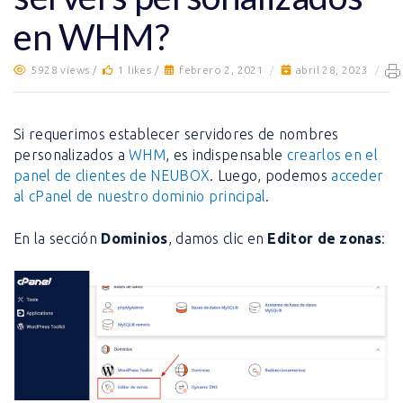
en WHM?
5928 views /
1 likes /
febrero 2, 2021
/
abril 28, 2023
/
Si requerimos establecer servidores de nombres
personalizados a
WHM
, es indispensable
crearlos en el
panel de clientes de NEUBOX
. Luego, podemos
acceder
al cPanel de nuestro dominio principal
.
En la sección
Dominios
, damos clic en
Editor de zonas
: