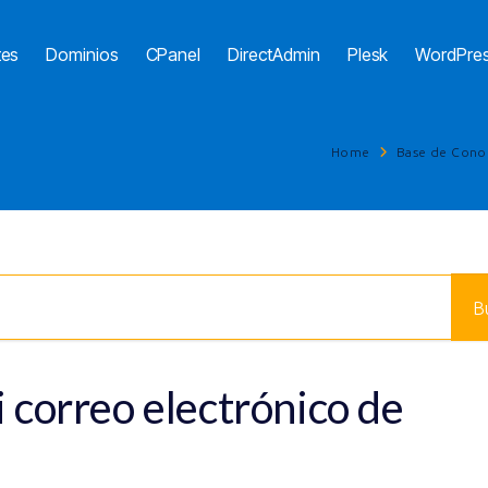
tes
Dominios
CPanel
DirectAdmin
Plesk
WordPre
Home
Base de Cono
 correo electrónico de