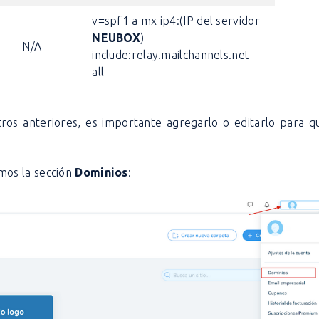
v=spf1 a mx ip4:(IP del servidor
NEUBOX
)
T
N/A
include:relay.mailchannels.net -
all
tros anteriores, es importante agregarlo o editarlo para q
mos la sección
Dominios
: