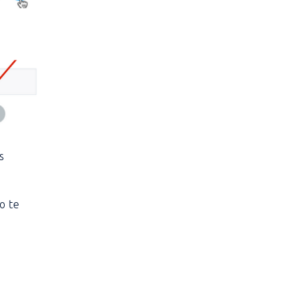
s
o te