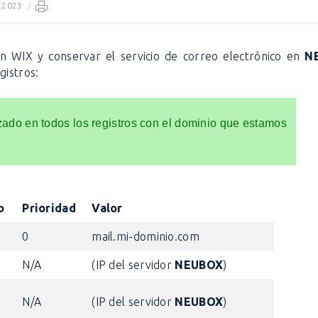
, 2023
/
n WIX y conservar el servicio de correo electrónico en
N
gistros:
ado en todos los registros con el dominio que estamos
o
Prioridad
Valor
0
mail.mi-dominio.com
N/A
(IP del servidor
NEUBOX
)
N/A
(IP del servidor
NEUBOX
)