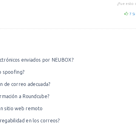
¿Fue esto 
7
Si
lectrónicos enviados por NEUBOX?
o spoofing?
ón de correo adecuada?
ormación a Roundcube?
un sitio web remoto
egabilidad en los correos?