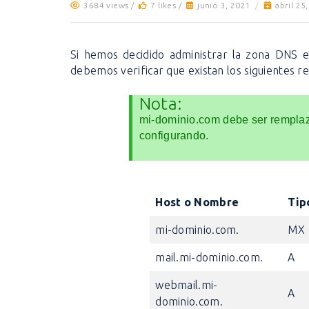
3684 views /
7 likes /
junio 3, 2021
/
abril 25
Si hemos decidido administrar la zona DNS e
debemos verificar que existan los siguientes re
Nota:
mi-dominio.com debe ser remplaz
configurando.
Host o Nombre
Tip
mi-dominio.com.
MX
mail.mi-dominio.com.
A
webmail.mi-
A
dominio.com.