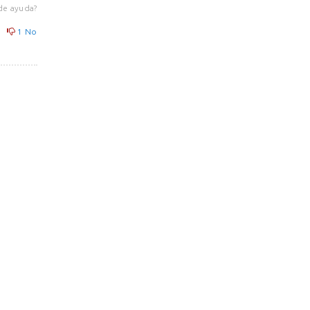
de ayuda?
1
No