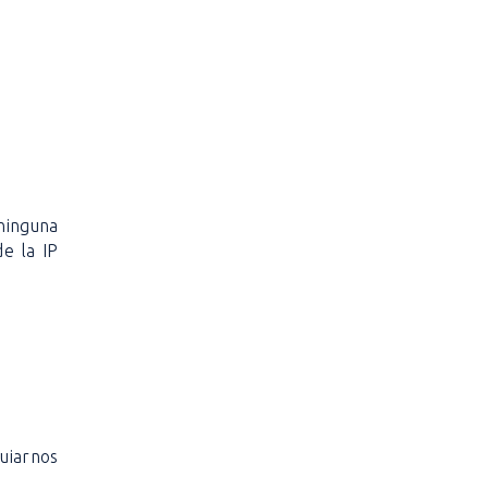
ninguna
e la IP
uiarnos