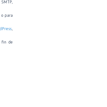
, SMTP,
s o para
dPress
,
 fin de