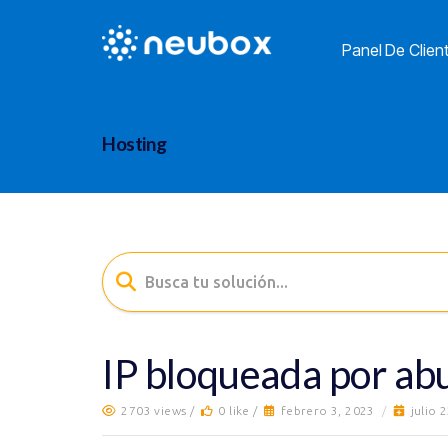
Panel De Clien
Hosting
IP bloqueada por ab
2703 views /
0 like /
febrero 3, 2023
/
julio 