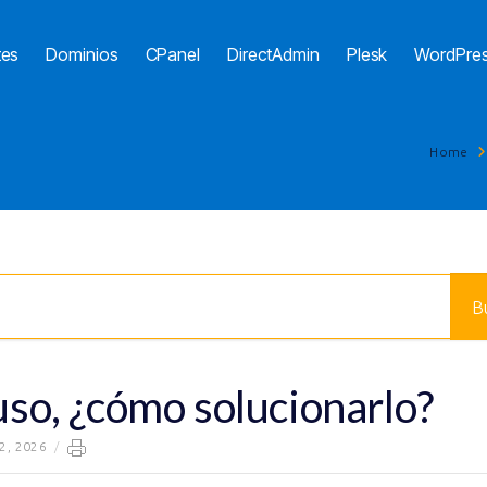
tes
Dominios
CPanel
DirectAdmin
Plesk
WordPre
Home
uso, ¿cómo solucionarlo?
22, 2026
/