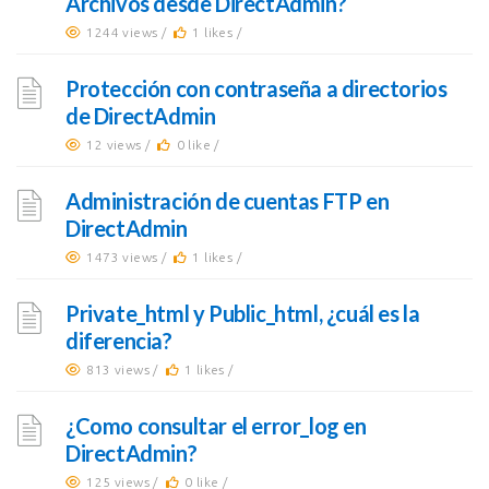
Archivos desde DirectAdmin?
1244 views /
1 likes /
Protección con contraseña a directorios
de DirectAdmin
12 views /
0 like /
Administración de cuentas FTP en
DirectAdmin
1473 views /
1 likes /
Private_html y Public_html, ¿cuál es la
diferencia?
813 views /
1 likes /
¿Como consultar el error_log en
DirectAdmin?
125 views /
0 like /