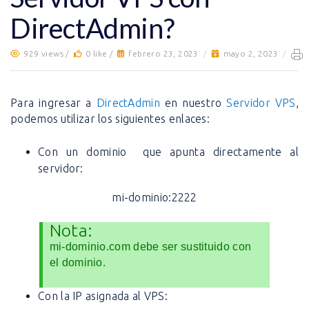
DirectAdmin?
929 views /
0 like /
febrero 23, 2023
/
mayo 2, 2023
/
Para ingresar a
DirectAdmin
en nuestro
Servidor VPS
,
podemos utilizar los siguientes enlaces:
Con un dominio que apunta directamente al
servidor:
mi-dominio:2222
Nota:
mi-dominio.com debe ser sustituido con
el dominio.
Con la IP asignada al VPS: