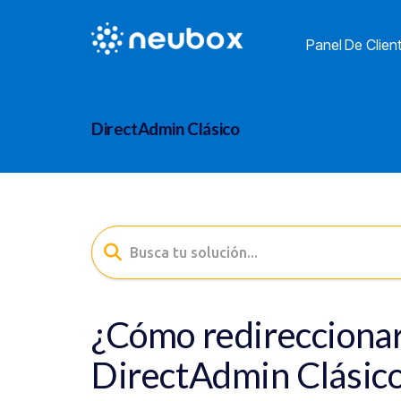
Panel De Clien
DirectAdmin Clásico
¿Cómo redirecciona
DirectAdmin Clásic