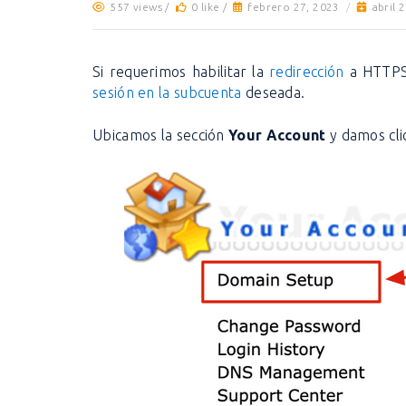
557 views /
0 like /
febrero 27, 2023
/
abril 
Si requerimos habilitar la
redirección
a HTTPS
sesión en la subcuenta
deseada.
Ubicamos la sección
Your Account
y damos cli