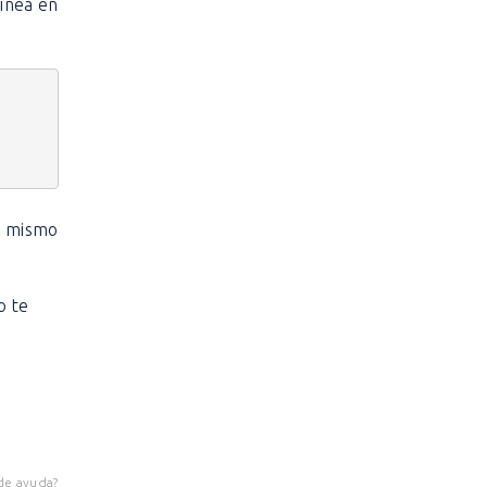
línea en
l mismo
o te
de ayuda?