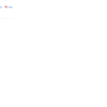
Si
No