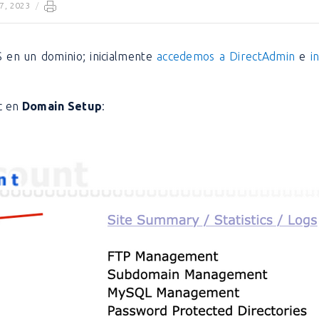
27, 2023
/
 en un dominio;
inicialmente
accedemos a DirectAdmin
e
i
c en
Domain Setup
: