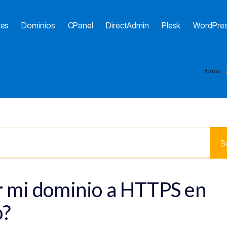
tes
Dominios
CPanel
DirectAdmin
Plesk
WordPre
Home
r mi dominio a HTTPS en
o?