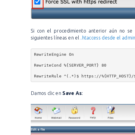
Si con el procedimiento anterior aún no se 
siguientes líneas en el
.htaccess desde el admin
RewriteEngine On
RewriteCond %{SERVER_PORT} 80
RewriteRule ^(.*)$ https://%{HTTP_HOST}/
Damos clic en
Save As
: