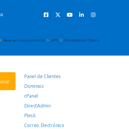
ss
Base de Conocimientos
VPS
DirectAdmin Clásico
Panel de Clientes
Dominios
cPanel
DirectAdmin
Plesk
Correo Electrónico