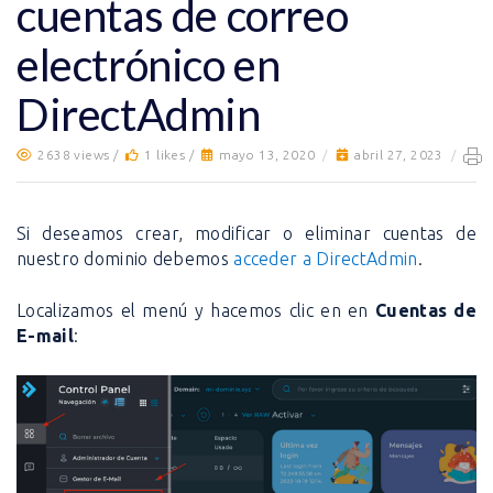
cuentas de correo
electrónico en
DirectAdmin
2638 views /
1 likes /
mayo 13, 2020
/
abril 27, 2023
/
Si deseamos crear, modificar o eliminar cuentas de
nuestro dominio debemos
acceder a DirectAdmin
.
Localizamos el menú y hacemos clic en en
Cuentas de
E-mail
: