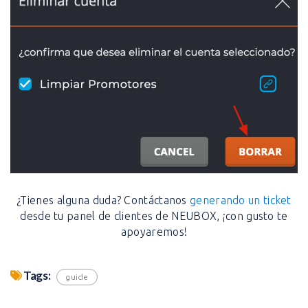
¿Tienes alguna duda? Contáctanos
generando un ticket
desde tu panel de clientes de NEUBOX, ¡con gusto te
apoyaremos!
Tags:
guide