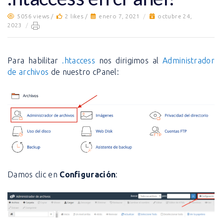
5056 views /
2 likes /
enero 7, 2021
/
octubre 24,
2023
/
Para habilitar
.htaccess
nos dirigimos al
Administrador
de archivos
de nuestro cPanel:
Damos clic en
Configuración
: