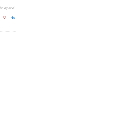
de ayuda?
1
No