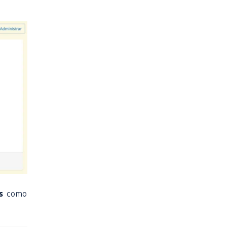
ls
como