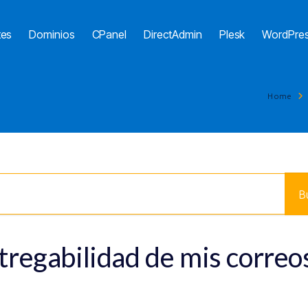
tes
Dominios
CPanel
DirectAdmin
Plesk
WordPre
Home
tregabilidad de mis correo