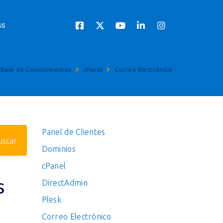
ss
Base de Conocimientos
cPanel
Correo Electrónico
Panel de Clientes
Dominios
cPanel
s
DirectAdmin
Plesk
Correo Electrónico