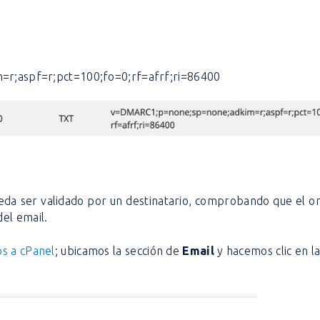
r;aspf=r;pct=100;fo=0;rf=afrf;ri=86400
eda ser validado por un destinatario, comprobando que el o
el email.
s a cPanel
; ubicamos la sección de
Email
y hacemos clic en l