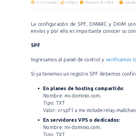
2111 views /
0 like /
febrero 9, 2023
/
octub
La configuración de SPF, DMARC y DKIM so
envíos y por ello es importante conocer su co
SPF
Ingresamos al panel de control y
verificamos l
Si ya tenemos un registro SPF debemos confir
En planes de hosting compartido
:
Nombre: mi-dominio.com.
Tipo: TXT
Valor: v=spf1 a mx include:relay.mailchan
En servidores VPS o dedicados:
Nombre: mi-dominio.com.
Tipo: TXT