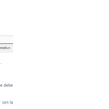
o
.
que debe
 con la