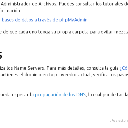
 Administrador de Archivos. Puedes consultar los tutoriales 
formación.
r
bases de datos a través de phpMyAdmin
.
te de que cada uno tenga su propia carpeta para evitar mezcl
S
iza los Name Servers. Para más detalles, consulta la guía
¿C
ntienes el dominio en tu proveedor actual, verifica los paso
queda esperar
l
a propagación de los DNS
, lo cual puede tard
¿Fue esto 