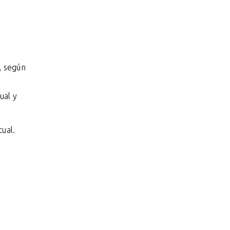
, según
ual y
ual.