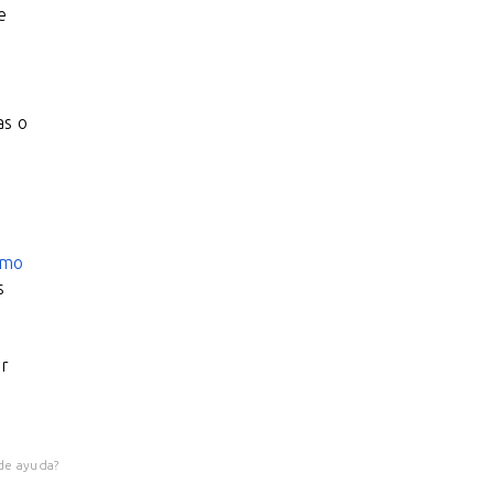
de
as o
ómo
s
ar
de ayuda?