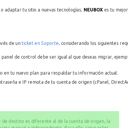
 o adaptar tu sitio a nuevas tecnologías,
NEUBOX
es tu mejo
avés de un
ticket en Soporte
, considerando los siguientes requ
l panel de control debe ser igual al que deseas migrar, ejemp
o en tu nuevo plan para respaldar tu información actual.
ntraseña e IP remota de tu cuenta de origen (cPanel, DirectA
r de destino es diferente al de la cuenta de origen, la
orma manual e independiente. Para ello, sigue estos