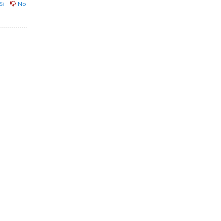
Si
No