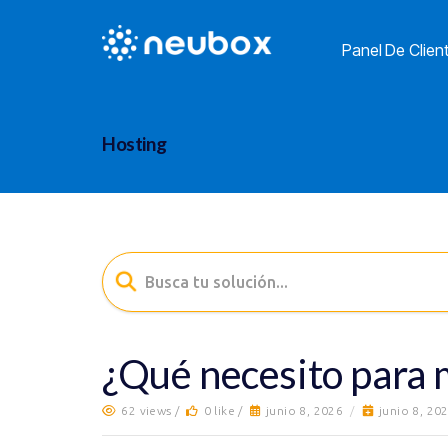
Panel De Clien
Hosting
¿Qué necesito para m
62 views /
0 like /
junio 8, 2026
/
junio 8, 20