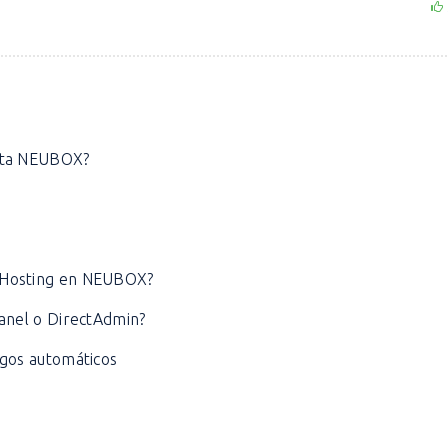
enta NEUBOX?
i Hosting en NEUBOX?
Panel o DirectAdmin?
agos automáticos