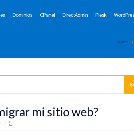
tes
Dominios
CPanel
DirectAdmin
Plesk
WordPre
Home
igrar mi sitio web?
26
/